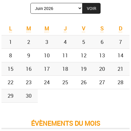
Afficher
le
mois
de
L
M
M
J
V
S
D
:
1
2
3
4
5
6
7
8
9
10
11
12
13
14
15
16
17
18
19
20
21
22
23
24
25
26
27
28
29
30
ÉVÈNEMENTS DU MOIS