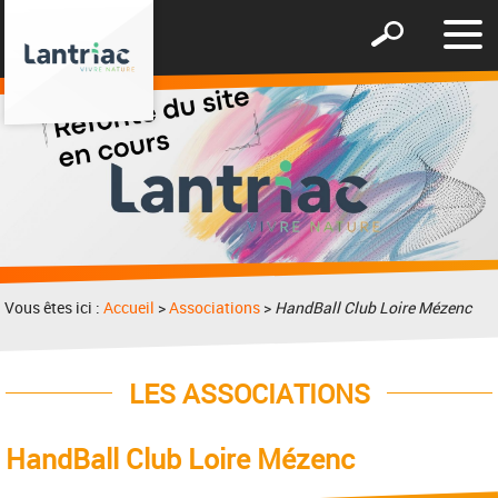
Affic
Afficher
le
le
men
formulaire
de
recherche
Vous êtes ici :
Accueil
>
Associations
>
HandBall Club Loire Mézenc
LES ASSOCIATIONS
HandBall Club Loire Mézenc