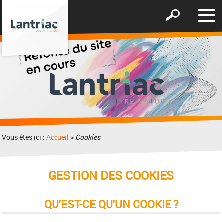
Affic
Afficher
le
le
men
formulaire
de
recherche
Vous êtes ici :
Accueil
>
Cookies
GESTION DES COOKIES
QU'EST-CE QU'UN COOKIE ?