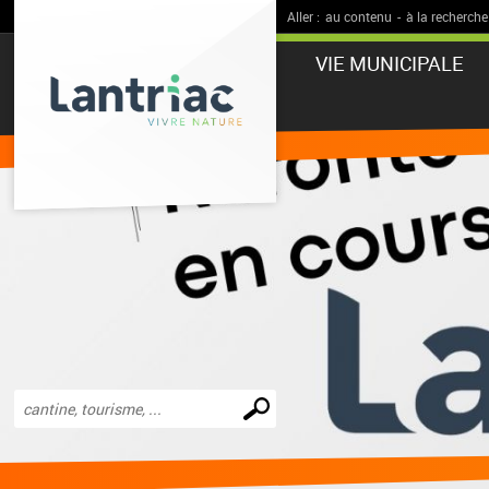
Aller :
au contenu
-
à la recherche
VIE MUNICIPALE
Effectuer
une
recherche