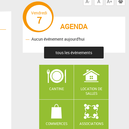
A-
A
A+
I
Vendredi
7
AGENDA
Aucun événement aujourd'hui
tous les évènements
CANTINE
LOCATION DE
SALLES
COMMERCES
ASSOCIATIONS