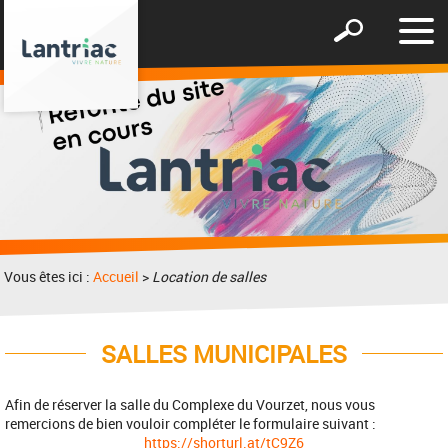
Affic
Afficher
le
le
men
formulaire
de
recherche
Vous êtes ici :
Accueil
>
Location de salles
SALLES MUNICIPALES
Afin de réserver la salle du Complexe du Vourzet, nous vous
remercions de bien vouloir compléter le formulaire suivant :
https://shorturl.at/tC9Z6