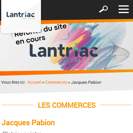
Affic
Afficher
le
le
men
formulaire
de
recherche
Vous êtes ici :
Accueil
>
Commerces
>
Jacques Pabion
LES COMMERCES
Jacques Pabion