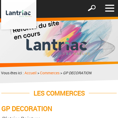
Affic
Afficher
le
le
men
formulaire
de
recherche
Vous êtes ici :
Accueil
>
Commerces
>
GP DECORATION
LES COMMERCES
GP DECORATION