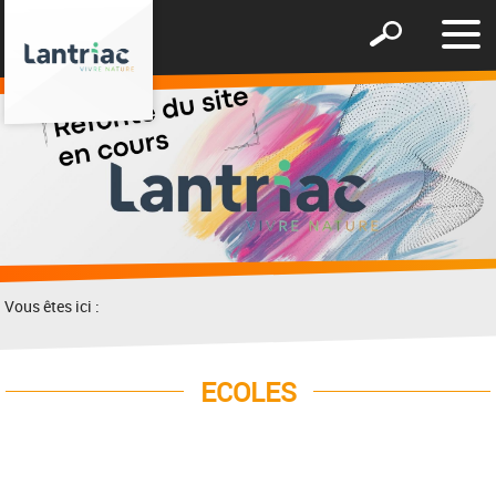
Affic
Afficher
le
le
men
formulaire
de
recherche
Vous êtes ici :
ECOLES