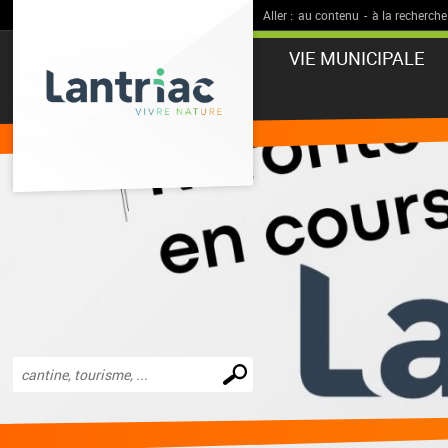
Aller :
au contenu
-
à la recherche
VIE MUNICIPALE
Effectuer
une
recherche