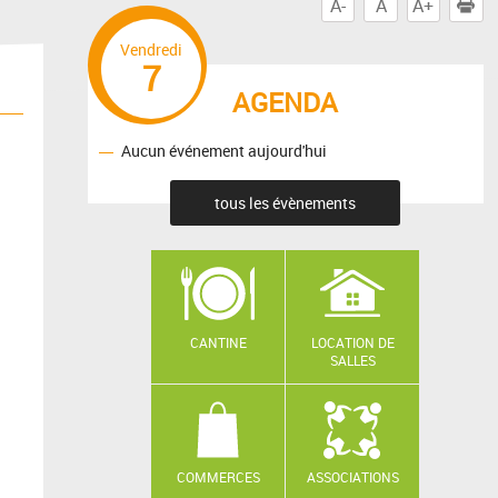
A-
A
A+
I
Vendredi
7
AGENDA
Aucun événement aujourd'hui
tous les évènements
CANTINE
LOCATION DE
SALLES
COMMERCES
ASSOCIATIONS